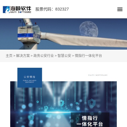
股票代码：832327
主页
>
解决方案
>
政务公安行业
>
智慧公安
>
情指行一体化平台